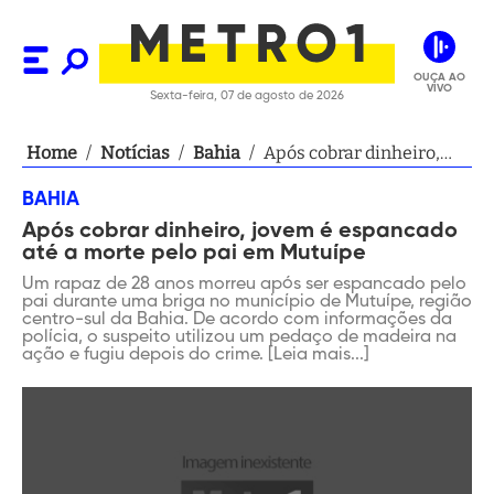
OUÇA AO
VIVO
Sexta-feira, 07 de agosto de 2026
Home
/
Notícias
/
Bahia
/
Após cobrar dinheiro,
jovem é espancado até a
BAHIA
morte pelo pai em
Após cobrar dinheiro, jovem é espancado
Mutuípe
até a morte pelo pai em Mutuípe
Um rapaz de 28 anos morreu após ser espancado pelo
pai durante uma briga no município de Mutuípe, região
centro-sul da Bahia. De acordo com informações da
polícia, o suspeito utilizou um pedaço de madeira na
ação e fugiu depois do crime. [Leia mais...]