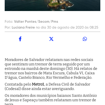
Foto:
Valter Pontes/Secom/Pms
Por:
Luciana Freire
no dia 30 de agosto de 2020 às 08:25
Moradores de Salvador relataram nas redes sociais
que sentiram um tremor de terra seguido por um
estrondo na manhã deste domingo (30). Há relatos de
tremor nos bairros de Mata Escura, Cabula VI, Caixa
D'água, Castelo Branco, Rio Vermelho e Federação.
Contatada pelo
Metro1
, a Defesa Civil de Salvador
(Codesal) disse ainda estar averiguando.
Os moradores dos municípios baianos Santo Antônio
de Jesus e Sapeaçu também relataram um tremor de
terra.