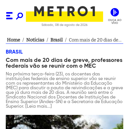
OUÇA AO
VIVO
Sábado, 08 de agosto de 2026
Home
/
Notícias
/
Brasil
/
Com mais de 20 dias de
greve, professores
BRASIL
federais vão se reunir
Com mais de 20 dias de greve, professores
com o MEC
federais vão se reunir com o MEC
Na próxima terça-feira (23), os docentes das
instituições federais de ensino superior vão se reunir
com os representantes do Ministério da Educação
(MEC) para discutir a pauta de reivindicações e a greve
que já dura mais de 20 dias. A reunião será entre o
Sindicato Nacional dos Docentes de Instituições de
Ensino Superior (Andes-SN) e a Secretaria de Educação
Superior. [Leia mais...]