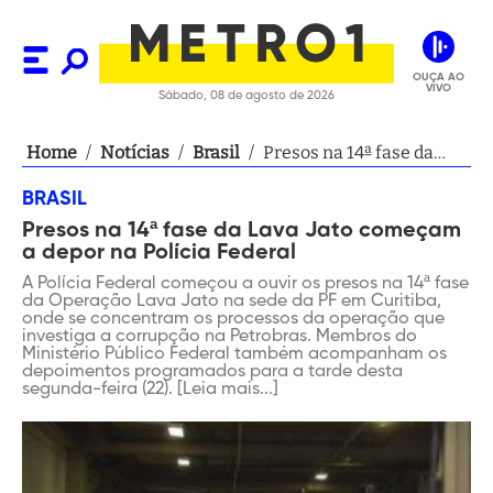
OUÇA AO
VIVO
Sábado, 08 de agosto de 2026
Home
/
Notícias
/
Brasil
/
Presos na 14ª fase da
Lava Jato começam a
BRASIL
depor na Polícia Federal
Presos na 14ª fase da Lava Jato começam
a depor na Polícia Federal
A Polícia Federal começou a ouvir os presos na 14ª fase
da Operação Lava Jato na sede da PF em Curitiba,
onde se concentram os processos da operação que
investiga a corrupção na Petrobras. Membros do
Ministério Público Federal também acompanham os
depoimentos programados para a tarde desta
segunda-feira (22). [Leia mais...]