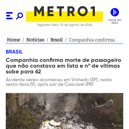
OUÇA AO
VIVO
Segunda-feira, 10 de agosto de 2026
Home
/
Notícias
/
Brasil
/
Companhia confirma
morte de passageiro que
BRASIL
não constava em lista e
Companhia confirma morte de passageiro
nº de vítimas sobe para
que não constava em lista e nº de vítimas
62
sobe para 62
Acidente aéreo aconteceu em Vinhedo (SP), nesta
sexta-feira (9), após sair de Cascavel (PR)