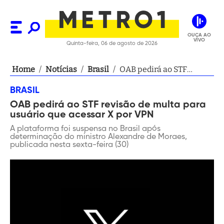
OUÇA AO
VIVO
Quinta-feira, 06 de agosto de 2026
Home
/
Notícias
/
Brasil
/
OAB pedirá ao STF
revisão de multa para
BRASIL
usuário que acessar X
OAB pedirá ao STF revisão de multa para
por VPN
usuário que acessar X por VPN
A plataforma foi suspensa no Brasil após
determinação do ministro Alexandre de Moraes,
publicada nesta sexta-feira (30)