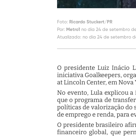
Foto:
Ricardo Stuckert/PR
Por:
Metro1
no dia 24 de setembro de
Atualizado:
no dia 24 de setembro d
O presidente Luiz Inácio L
iniciativa Goalkeepers, org
at Lincoln Center, em Nova 
No evento, Lula explicou a
que o programa de transferê
políticas de valorização d
de emprego e renda, para e
O presidente brasileiro af
financeiro global, que per