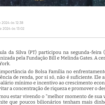
 2024 às 12:38
e 2024 às 13:02
ula da Silva (PT) participou na segunda-feira
anizada pela Fundação Bill e Melinda Gates. A cer
York.
 importância do Bolsa Família no enfrentament
ncia de renda, por si só, não é suficiente. Ele
o salário mínimo e incentivo ao crescimento eco
vitar a concentração de riqueza e promover o de
irmou estar vivendo o "melhor momento de sua v
mite que poucos bilionários tenham mais dinh