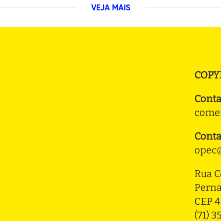
VEJA MAIS
COPY
Conta
comer
Conta
opec@
Rua C
Pern
CEP 4
(71) 