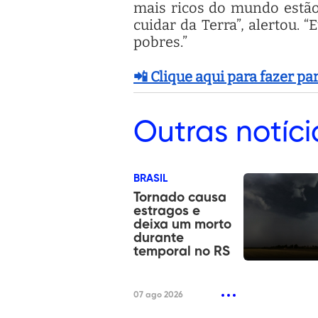
mais ricos do mundo estão
cuidar da Terra”, alertou.
pobres.”
📲 Clique aqui para fazer p
Outras
notíci
BRASIL
Tornado causa
estragos e
deixa um morto
durante
temporal no RS
07 ago 2026