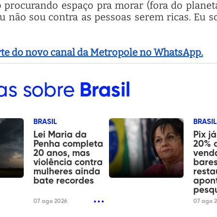
 procurando espaço pra morar (fora do planeta
 “Eu não sou contra as pessoas serem ricas. Eu 
arte do novo canal da Metropole no WhatsApp.
as sobre
Brasil
BRASIL
BRASIL
Lei Maria da
Pix j
Penha completa
20% 
20 anos, mas
vend
violência contra
bares
mulheres ainda
resta
bate recordes
apon
pesq
07 ago 2026
07 ago 