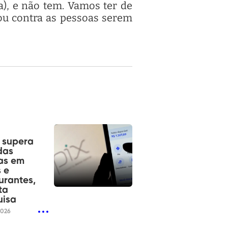
), e não tem. Vamos ter de
sou contra as pessoas serem
á supera
das
as em
 e
urantes,
ta
uisa
2026