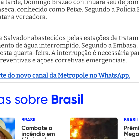
da tarde, Domingo Brazão continuará seu depoim
ca, conhecido como Peixe. Segundo a Polícia Fe
tar a vereadora.
 de Salvador abastecidos pelas estações de trata
mento de água interrompido. Segundo a Embasa, a
esta quarta-feira. A interrupção é necessária pa
eventivas e ações corretivas emergenciais.
arte do novo canal da Metropole no WhatsApp.
as sobre
Brasil
BRASIL
BRASIL
Combate a
Prêm
incêndio em
Mega