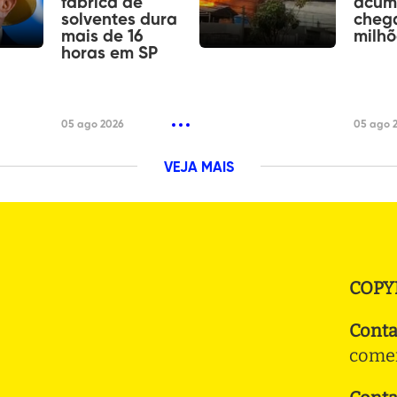
fábrica de
acum
solventes dura
chega
mais de 16
milhõ
horas em SP
05 ago 2026
05 ago 
VEJA MAIS
COPY
Conta
comer