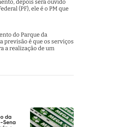
ento, depois será ouvido
deral (PF), ele é o PM que
mento do Parque da
 previsão é que os serviços
ra a realização de um
io da
-Sena