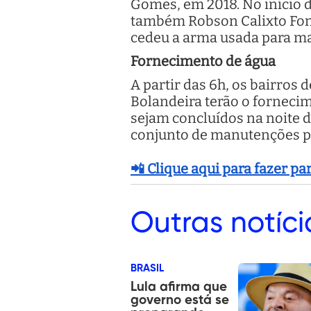
Gomes, em 2018. No início 
também Robson Calixto Fonse
cedeu a arma usada para ma
Fornecimento de água
A partir das 6h, os bairros
Bolandeira terão o forneci
sejam concluídos na noite d
conjunto de manutenções pr
📲 Clique aqui para fazer p
Outras
notíci
BRASIL
Lula afirma que
governo está se