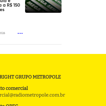
ula e
 a R$ 150
es
2026
RIGHT GRUPO METROPOLE
to comercial
cial@radiometropole.com.br