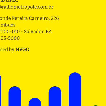
to OPEC
radiometropole.com.br
onde Pereira Carneiro, 226 
ambués
1100-010 - Salvador, BA
3505-5000
ned by
NVGO
.