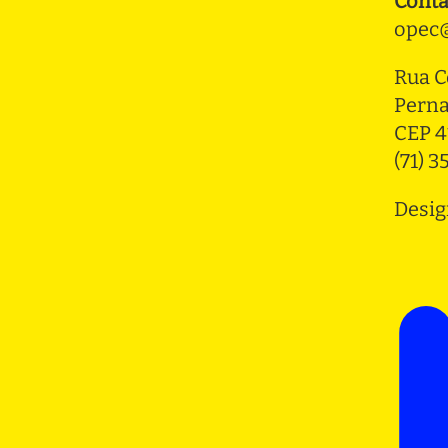
Conta
opec@
Rua C
Pern
CEP 4
(71) 
Desig