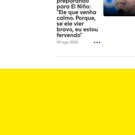
preparando
para El Niño:
"Ele que venha
calmo. Porque,
se ele vier
bravo, eu estou
fervendo"
05 ago 2026