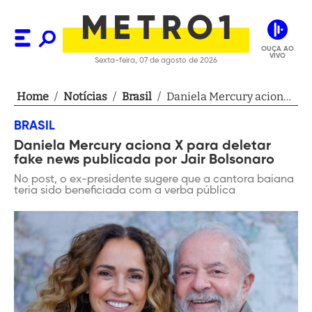
OUÇA AO
VIVO
Sexta-feira, 07 de agosto de 2026
Home
/
Notícias
/
Brasil
/
Daniela Mercury aciona
X para deletar fake news
BRASIL
publicada por Jair
Daniela Mercury aciona X para deletar
Bolsonaro
fake news publicada por Jair Bolsonaro
No post, o ex-presidente sugere que a cantora baiana
teria sido beneficiada com a verba pública