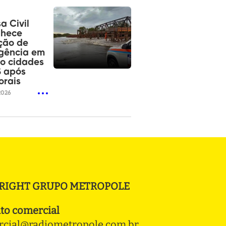
a Civil
nhece
ção de
gência em
o cidades
S após
orais
2026
RIGHT GRUPO METROPOLE
to comercial
cial@radiometropole.com.br