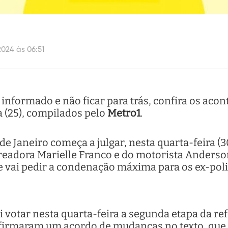
2024 às 06:51
nformado e não ficar para trás, confira os acon
a (25), compilados pelo
Metro1
.
de Janeiro começa a julgar, nesta quarta-feira (30
readora Marielle Franco e do motorista Anderso
 vai pedir a condenação máxima para os ex-poli
votar nesta quarta-feira a segunda etapa da ref
os firmaram um acordo de mudanças no texto, que