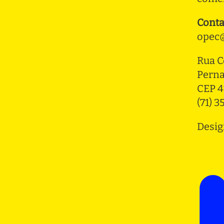
Conta
opec@
Rua C
Pern
CEP 4
(71) 
Desig