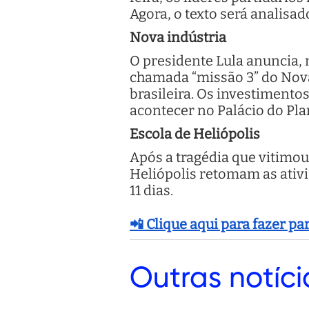
Agora, o texto será analisa
Nova indústria
O presidente Lula anuncia, 
chamada “missão 3” do Nova 
brasileira. Os investimento
acontecer no Palácio do Pla
Escola de Heliópolis
Após a tragédia que vitimou
Heliópolis retomam as ativi
11 dias.
📲 Clique aqui para fazer p
Outras
notíci