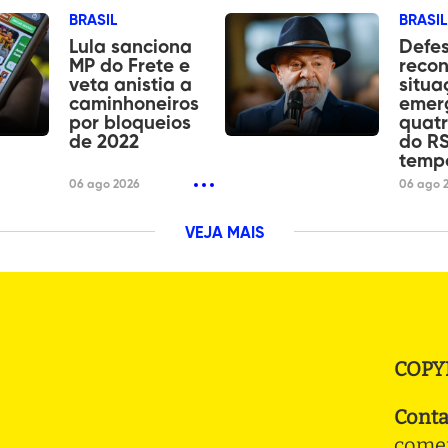
BRASIL
BRASIL
Lula sanciona
Defes
MP do Frete e
reco
veta anistia a
situa
caminhoneiros
emer
por bloqueios
quatr
de 2022
do R
temp
06 ago 2026
06 ago 
VEJA MAIS
COPY
Conta
comer