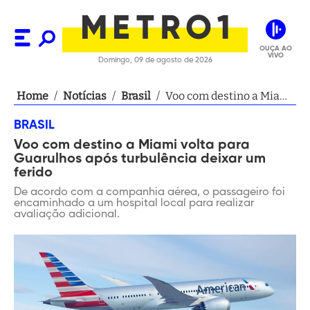
OUÇA AO
VIVO
Domingo, 09 de agosto de 2026
Home
/
Notícias
/
Brasil
/
Voo com destino a Miami
volta para Guarulhos
BRASIL
após turbulência deixar
Voo com destino a Miami volta para
um ferido
Guarulhos após turbulência deixar um
ferido
De acordo com a companhia aérea, o passageiro foi
encaminhado a um hospital local para realizar
avaliação adicional.