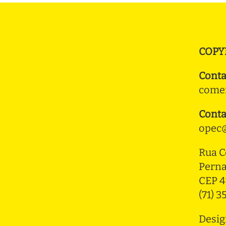
COPY
Conta
comer
Conta
opec@
Rua C
Pern
CEP 4
(71) 
Desig