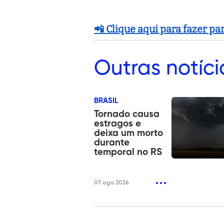
📲 Clique aqui para fazer p
Outras
notíci
BRASIL
Tornado causa
estragos e
deixa um morto
durante
temporal no RS
07 ago 2026