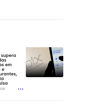
á supera
das
as em
 e
urantes,
ta
uisa
2026