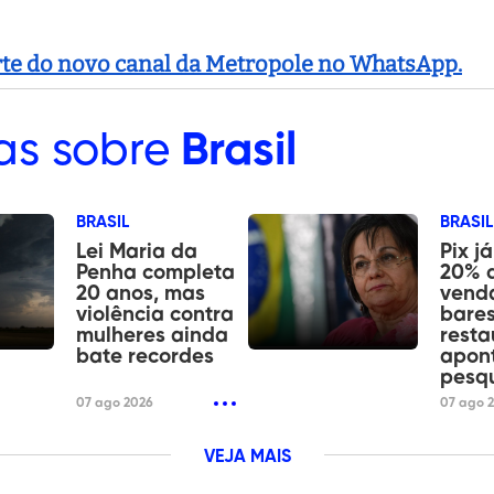
arte do novo canal da Metropole no WhatsApp.
as sobre
Brasil
BRASIL
BRASIL
Lei Maria da
Pix j
Penha completa
20% 
20 anos, mas
vend
violência contra
bares
mulheres ainda
resta
bate recordes
apon
pesq
07 ago 2026
07 ago 
VEJA MAIS