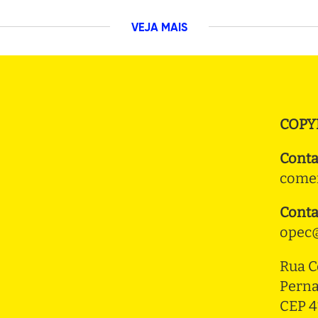
VEJA MAIS
COPY
Conta
comer
Conta
opec@
Rua C
Pern
CEP 4