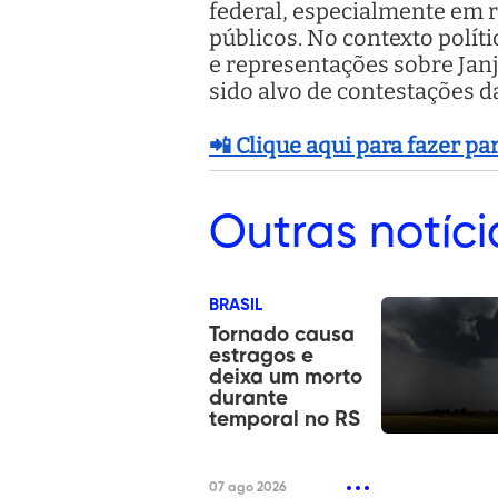
federal, especialmente em r
públicos. No contexto polí
e representações sobre Janj
sido alvo de contestações d
📲 Clique aqui para fazer p
Outras
notíci
BRASIL
Tornado causa
estragos e
deixa um morto
durante
temporal no RS
07 ago 2026