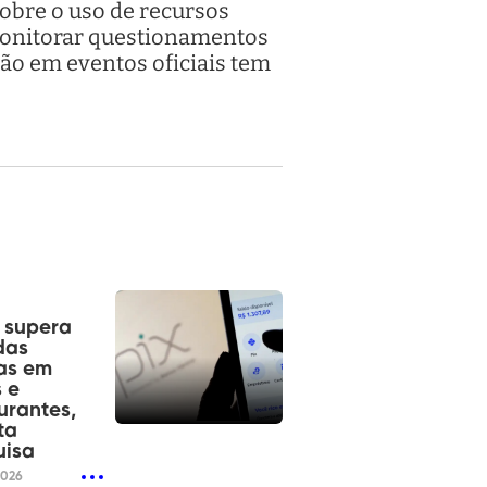
sobre o uso de recursos
 monitorar questionamentos
ção em eventos oficiais tem
á supera
das
as em
 e
urantes,
ta
uisa
2026