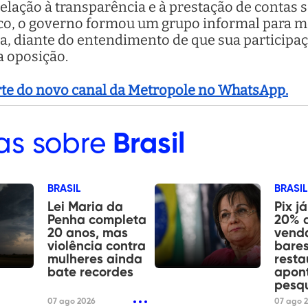
elação à transparência e à prestação de contas 
tico, o governo formou um grupo informal para
a, diante do entendimento de que sua participa
a oposição.
arte do novo canal da Metropole no WhatsApp.
as sobre
Brasil
BRASIL
BRASIL
Lei Maria da
Pix j
Penha completa
20% 
20 anos, mas
vend
violência contra
bares
mulheres ainda
resta
bate recordes
apon
pesq
07 ago 2026
07 ago 