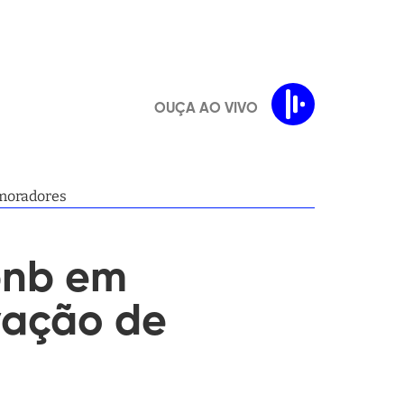
OUÇA AO VIVO
 moradores
bnb em
vação de