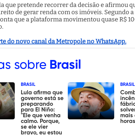
a que pretende recorrer da decisão e afirmou qu
 direito de gerar renda com os imóveis. Segundo
ponta que a plataforma movimentou quase R$ 10
o.
arte do novo canal da Metropole no WhatsApp.
as sobre
Brasil
BRASIL
BRASIL
Lula afirma que
Comb
governo está se
incên
preparando
fábri
para El Niño:
solve
"Ele que venha
mais 
calmo. Porque,
hora
se ele vier
bravo, eu estou