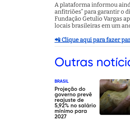
A plataforma informou aind
anfitriões” para garantir o
Fundação Getulio Vargas a
locais brasileiras em um an
📲 Clique aqui para fazer p
Outras
notíci
BRASIL
Projeção do
governo prevê
reajuste de
5,92% no salário
mínimo para
2027