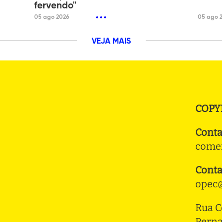
fervendo"
05 ago 2026
05 ago 
VEJA MAIS
COPY
Conta
comer
Conta
opec@
Rua C
Pern