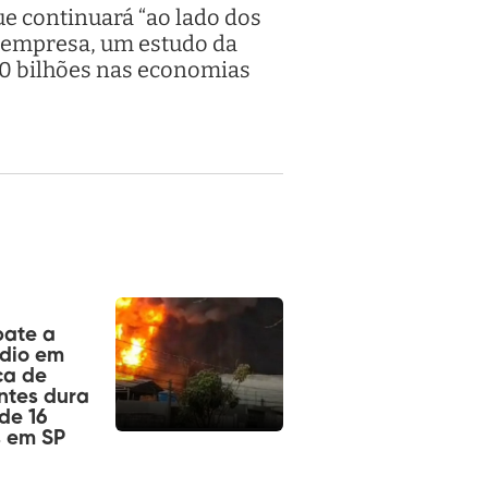
e continuará “ao lado dos
 a empresa, um estudo da
0 bilhões nas economias
ate a
dio em
ca de
ntes dura
de 16
s em SP