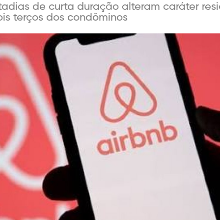
adias de curta duração alteram caráter resi
is terços dos condôminos