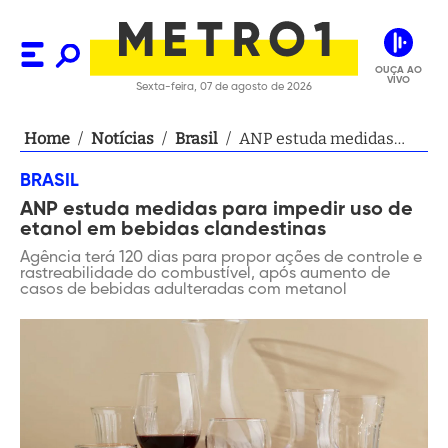
OUÇA AO
VIVO
Sexta-feira, 07 de agosto de 2026
Home
/
Notícias
/
Brasil
/
ANP estuda medidas
para impedir uso de
BRASIL
etanol em bebidas
ANP estuda medidas para impedir uso de
clandestinas
etanol em bebidas clandestinas
Agência terá 120 dias para propor ações de controle e
rastreabilidade do combustível, após aumento de
casos de bebidas adulteradas com metanol