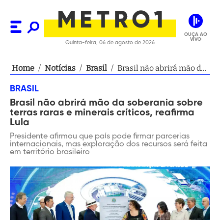
OUÇA AO
VIVO
Quinta-feira, 06 de agosto de 2026
Home
/
Notícias
/
Brasil
/
Brasil não abrirá mão da
soberania sobre terras
BRASIL
raras e minerais críticos,
Brasil não abrirá mão da soberania sobre
reafirma Lula
terras raras e minerais críticos, reafirma
Lula
Presidente afirmou que país pode firmar parcerias
internacionais, mas exploração dos recursos será feita
em território brasileiro