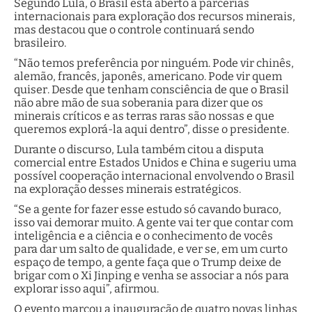
Segundo Lula, o Brasil está aberto a parcerias
internacionais para exploração dos recursos minerais,
mas destacou que o controle continuará sendo
brasileiro.
“Não temos preferência por ninguém. Pode vir chinês,
alemão, francês, japonês, americano. Pode vir quem
quiser. Desde que tenham consciência de que o Brasil
não abre mão de sua soberania para dizer que os
minerais críticos e as terras raras são nossas e que
queremos explorá-la aqui dentro”, disse o presidente.
Durante o discurso, Lula também citou a disputa
comercial entre Estados Unidos e China e sugeriu uma
possível cooperação internacional envolvendo o Brasil
na exploração desses minerais estratégicos.
“Se a gente for fazer esse estudo só cavando buraco,
isso vai demorar muito. A gente vai ter que contar com
inteligência e a ciência e o conhecimento de vocês
para dar um salto de qualidade, e ver se, em um curto
espaço de tempo, a gente faça que o Trump deixe de
brigar com o Xi Jinping e venha se associar a nós para
explorar isso aqui”, afirmou.
O evento marcou a inauguração de quatro novas linhas