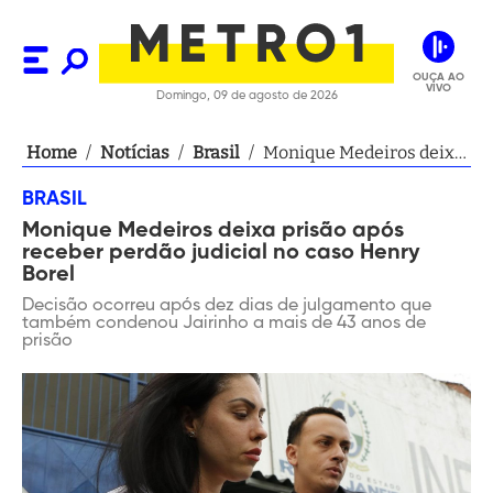
OUÇA AO
VIVO
Domingo, 09 de agosto de 2026
Home
/
Notícias
/
Brasil
/
Monique Medeiros deixa
prisão após receber
BRASIL
perdão judicial no caso
Monique Medeiros deixa prisão após
Henry Borel
receber perdão judicial no caso Henry
Borel
Decisão ocorreu após dez dias de julgamento que
também condenou Jairinho a mais de 43 anos de
prisão