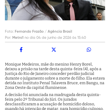
Foto:
Fernando Frazão / Agência Brasil
Por:
Metro1
no dia 04 de junho de 2026 às 15:40
Monique Medeiros, mãe do menino Henry Borel,
deixou a prisão na tarde desta quinta-feira (4), após a
Justiça do Rio de Janeiro conceder perdão judicial
durante o julgamento sobre a morte do filho. Ela estava
detida no Instituto Penal Talavera Bruce, em Bangu, na
Zona Oeste da capital fluminense.
A decisão foi anunciada na madrugada desta quinta-
feira pelo 2º Tribunal do Júri. Os jurados
desclassificaram a acusação de homicídio doloso,
quando há intenção de matar, para homicídio culposo,