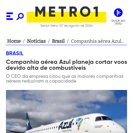
OUÇA AO
VIVO
Sexta-feira, 07 de agosto de 2026
Home
/
Notícias
/
Brasil
/
Companhia aérea Azul
planeja cortar voos
BRASIL
devido alta de
Companhia aérea Azul planeja cortar voos
combustíveis
devido alta de combustíveis
O CEO da empresa citou que as maiores companhias
aéreas reduziram a capacidade