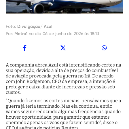
Foto:
Divulgação/ Azul
Por:
Metro1
no dia 06 de junho de 2026 às 18:13
A companhia aérea Azul está intensificando cortes na
sua operação, devido a alta de preços do combustível
de aviação provocada pela guerra no Irã. De acordo
com John Rodgerson, CEO da empresa, a intenção é
proteger o caixa diante de incertezas e pressão sob
custos.
"Quando fizemos os cortes iniciais, pensávamos que a
guerra já teria terminado. Mas ela continua, então
vamos seguir reduzindo algumas frequências quando
houver oportunidade, para garantir que estamos
operando apenas os voos que fazem sentido", disse o
CEO à agência de notícias Reuters.