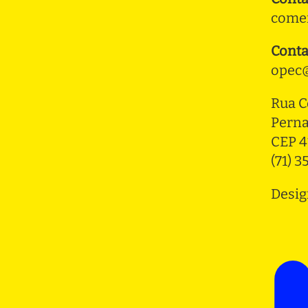
comer
Conta
opec@
Rua C
Pern
CEP 4
(71) 
Desig