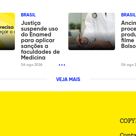
BRASIL
BRASIL
Justiça
Ancin
suspende uso
proce
do Enamed
produ
para aplicar
filme
sanções a
Bols
faculdades de
Medicina
06 ago 2026
06 ago 
VEJA MAIS
COPY
Conta