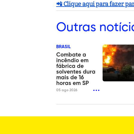
📲 Clique aqui para fazer p
Outras
notíci
BRASIL
Combate a
incêndio em
fábrica de
solventes dura
mais de 16
horas em SP
05 ago 2026