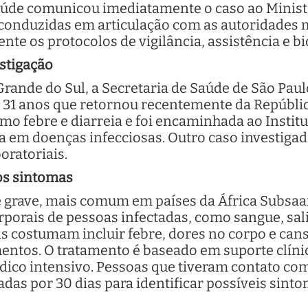
Saúde comunicou imediatamente o caso ao Minist
 conduzidas em articulação com as autoridades m
te os protocolos de vigilância, assistência e b
stigação
Grande do Sul, a Secretaria de Saúde de São Pa
 31 anos que retornou recentemente da Repúbli
o febre e diarreia e foi encaminhada ao Institu
a em doenças infecciosas. Outro caso investigad
oratoriais.
 os sintomas
e grave, mais comum em países da África Subsaa
rporais de pessoas infectadas, como sangue, sali
s costumam incluir febre, dores no corpo e can
entos. O tratamento é baseado em suporte clínic
co intensivo. Pessoas que tiveram contato com
das por 30 dias para identificar possíveis sin