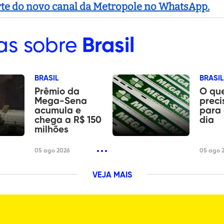
arte do novo canal da Metropole no WhatsApp.
as sobre
Brasil
BRASIL
BRASIL
Prêmio da
O qu
Mega-Sena
preci
acumula e
para
chega a R$ 150
dia
milhões
05 ago 2026
05 ago 
VEJA MAIS