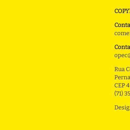
COPY
Conta
comer
Conta
opec@
Rua C
Pern
CEP 4
(71) 
Desig