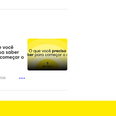
e você
sa saber
 começar o
2026