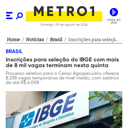
OUÇA AO
VIVO
Domingo, 09 de agosto de 2026
Home
/
Notícias
/
Brasil
/
Inscrições para seleção
do IBGE com mais de 8
BRASIL
mil vagas terminam
Inscrições para seleção do IBGE com mais
nesta quinta
de 8 mil vagas terminam nesta quinta
Processo seletivo para o Censo Agropecuário oferece
8.238 vagas temporárias de nível médio, com salários
de até R$ 4.008