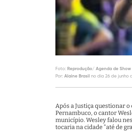
Foto:
Reprodução/ Agenda de Show B
Por:
Alaine Brasil
no dia 26 de junho 
Após a Justiça questionar o
Pernambuco, o cantor Wesley
município. Wesley falou nes
tocaria na cidade "até de gra