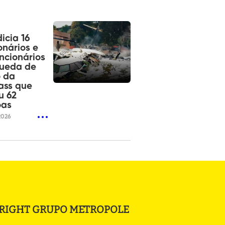
dicia 16
onários e
ncionários
queda de
o da
ass que
u 62
oas
2026
RIGHT GRUPO METROPOLE