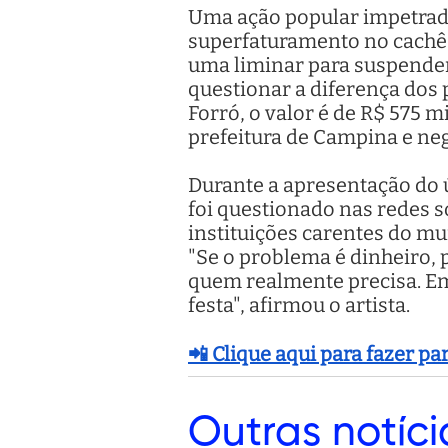
Uma ação popular impetrad
superfaturamento no cachê d
uma liminar para suspender
questionar a diferença dos
Forró, o valor é de R$ 575 m
prefeitura de Campina e ne
Durante a apresentação do 
foi questionado nas redes s
instituições carentes do mun
"Se o problema é dinheiro, 
quem realmente precisa. Em 
festa", afirmou o artista.
📲 Clique aqui para fazer p
Outras
notíci