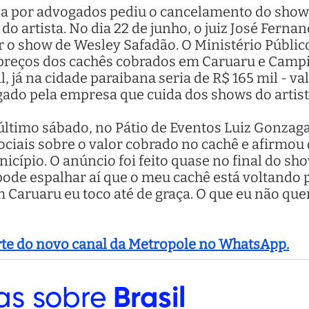
a por advogados pediu o cancelamento do show,
o artista. No dia 22 de junho, o juiz José Ferna
 o show de Wesley Safadão. O Ministério Públic
 preços dos cachês cobrados em Caruaru e Campi
il, já na cidade paraibana seria de R$ 165 mil - v
gado pela empresa que cuida dos shows do artist
último sábado, no Pátio de Eventos Luiz Gonzaga
ociais sobre o valor cobrado no cachê e afirmou 
icípio. O anúncio foi feito quase no final do sh
pode espalhar aí que o meu cachê está voltando 
Caruaru eu toco até de graça. O que eu não quero
arte do novo canal da Metropole no WhatsApp.
as sobre
Brasil