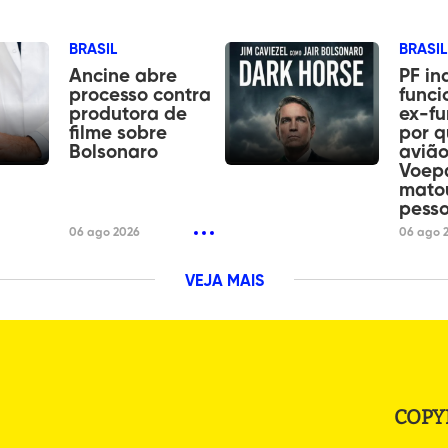
BRASIL
BRASIL
Ancine abre
PF in
processo contra
funci
produtora de
ex-fu
filme sobre
por 
Bolsonaro
aviã
Voep
mato
pess
06 ago 2026
06 ago 
VEJA MAIS
COPY