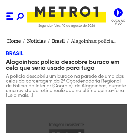
OUÇA AO
VIVO
Segunda-feira, 10 de agosto de 2026
Home
/
Notícias
/
Brasil
/
Alagoinhas: polícia
descobre buraco em cela
BRASIL
que seria usado para
Alagoinhas: polícia descobre buraco em
fuga
cela que seria usado para fuga
A polícia descobriu um buraco na parede de uma das
celas da carceragem da 2ª Coordenadoria Regional
de Polícia do Interior (Coorpin), de Alagoinhas, durante
uma revista de rotina realizada na última quinta-feira
[Leia mais...]