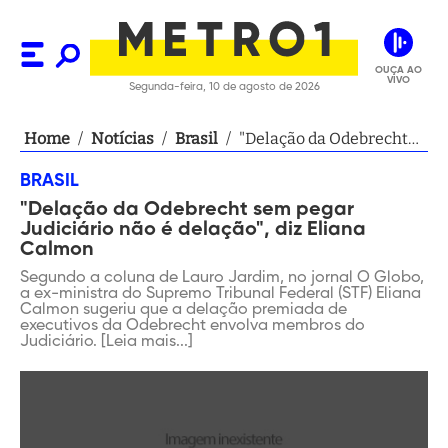
OUÇA AO
VIVO
Segunda-feira, 10 de agosto de 2026
Home
/
Notícias
/
Brasil
/
"Delação da Odebrecht
sem pegar Judiciário não
BRASIL
é delação", diz Eliana
"Delação da Odebrecht sem pegar
Calmon
Judiciário não é delação", diz Eliana
Calmon
Segundo a coluna de Lauro Jardim, no jornal O Globo,
a ex-ministra do Supremo Tribunal Federal (STF) Eliana
Calmon sugeriu que a delação premiada de
executivos da Odebrecht envolva membros do
Judiciário. [Leia mais...]