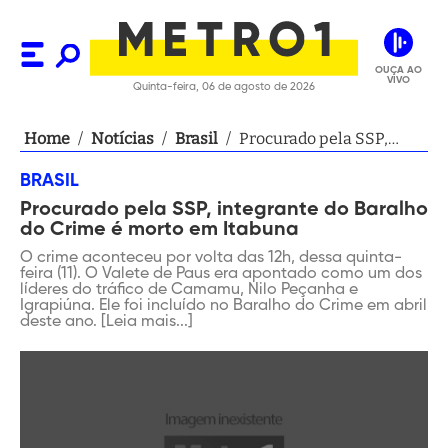
OUÇA AO
VIVO
Quinta-feira, 06 de agosto de 2026
Home
/
Notícias
/
Brasil
/
Procurado pela SSP,
integrante do Baralho do
BRASIL
Crime é morto em
Procurado pela SSP, integrante do Baralho
Itabuna
do Crime é morto em Itabuna
O crime aconteceu por volta das 12h, dessa quinta-
feira (11). O Valete de Paus era apontado como um dos
líderes do tráfico de Camamu, Nilo Peçanha e
Igrapiúna. Ele foi incluído no Baralho do Crime em abril
deste ano. [Leia mais...]