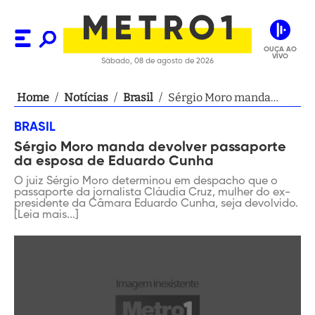
OUÇA AO
VIVO
Sábado, 08 de agosto de 2026
Home
/
Notícias
/
Brasil
/
Sérgio Moro manda
devolver passaporte da
BRASIL
esposa de Eduardo
Sérgio Moro manda devolver passaporte
Cunha
da esposa de Eduardo Cunha
O juiz Sérgio Moro determinou em despacho que o
passaporte da jornalista Cláudia Cruz, mulher do ex-
presidente da Câmara Eduardo Cunha, seja devolvido.
[Leia mais...]