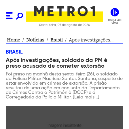
OUÇA AO
VIVO
Sexta-feira, 07 de agosto de 2026
Home
/
Notícias
/
Brasil
/
Após investigações,
soldado da PM é preso
BRASIL
acusado de cometer
Após investigações, soldado da PM é
extorsão
preso acusado de cometer extorsão
Foi preso na manhã desta sexta-feira (26), o soldado
da Polícia Militar Maurício Santos Santana, suspeito de
estar envolvido em crimes de extorsão. A prisão
resultou de uma ação em conjunto do Departamento
de Crimes Contra o Patrimônio (DCCP) e a
Corregedoria da Polícia Militar. [Leia mais...]