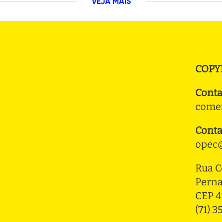
VEJA MAIS
COPY
Conta
comer
Conta
opec@
Rua C
Pern
CEP 4
(71) 