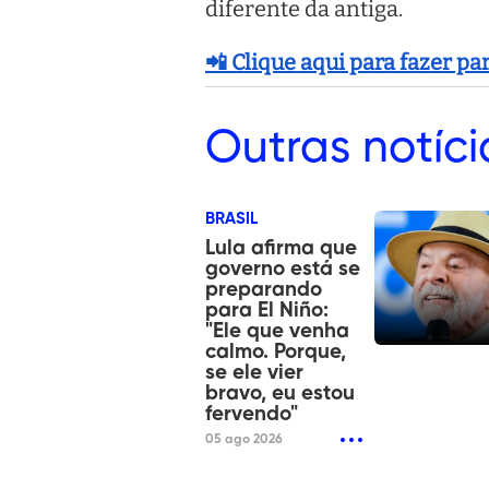
diferente da antiga.
📲 Clique aqui para fazer p
Outras
notíci
BRASIL
Lula afirma que
governo está se
preparando
para El Niño:
"Ele que venha
calmo. Porque,
se ele vier
bravo, eu estou
fervendo"
05 ago 2026