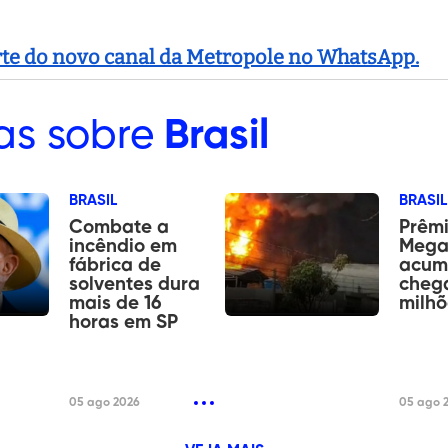
arte do novo canal da Metropole no WhatsApp.
as sobre
Brasil
BRASIL
BRASIL
Combate a
Prêm
incêndio em
Mega
fábrica de
acum
solventes dura
chega
mais de 16
milhõ
horas em SP
05 ago 2026
05 ago 