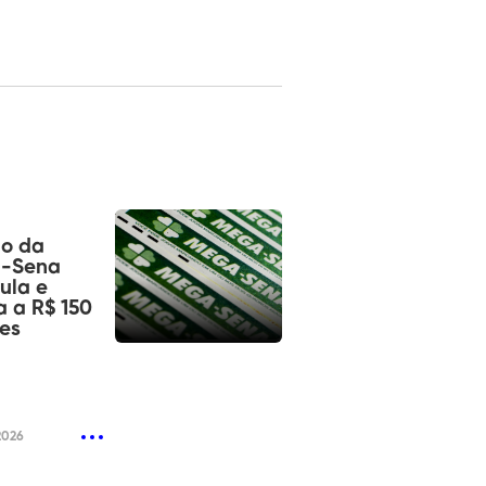
io da
-Sena
ula e
 a R$ 150
es
2026