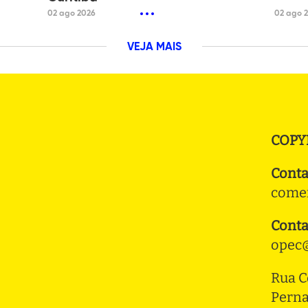
02 ago 2026
02 ago 
VEJA MAIS
COPY
Conta
comer
Conta
opec@
Rua C
Pern