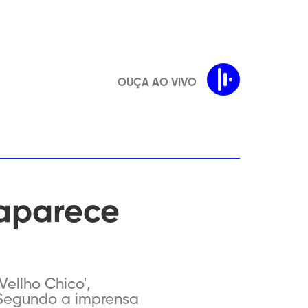
OUÇA AO VIVO
saparece
o
ellho Chico',
. Segundo a imprensa