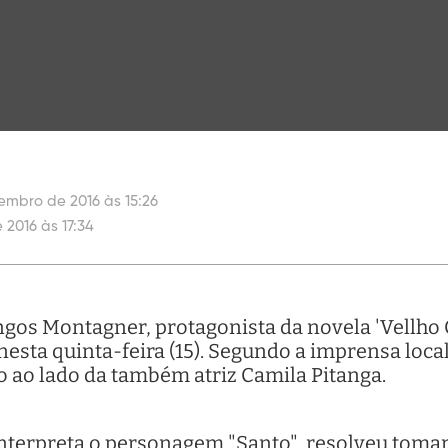
tembro de 2016 às 15:26
 2016 às 17:34
gos Montagner, protagonista da novela 'Vellho 
esta quinta-feira (15). Segundo a imprensa local
o ao lado da também atriz Camila Pitanga.
 interpreta o personagem "Santo", resolveu tom