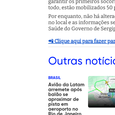
garantir os primeiros soco
todo, estão mobilizados 50 
Por enquanto, não há alter
no local e as informações s
Saúde do Governo de Sergip
📲 Clique aqui para fazer p
Outras
notíci
BRASIL
Avião da Latam
arremete após
balão se
aproximar de
pista em
aeroporto no
Rio de Janeiro