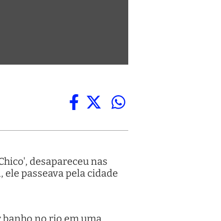
Chico', desapareceu nas
, ele passeava pela cidade
ar banho no rio em uma