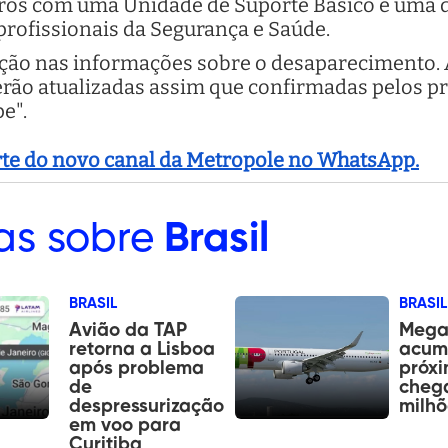
rros com uma Unidade de Suporte Básico e uma 
profissionais da Segurança e Saúde.
ação nas informações sobre o desaparecimento. 
erão atualizadas assim que confirmadas pelos pr
e".
arte do novo canal da Metropole no WhatsApp.
as sobre
Brasil
BRASIL
BRASIL
Avião da TAP
Mega
retorna a Lisboa
acum
após problema
próxi
de
chega
despressurização
milhõ
em voo para
Curitiba