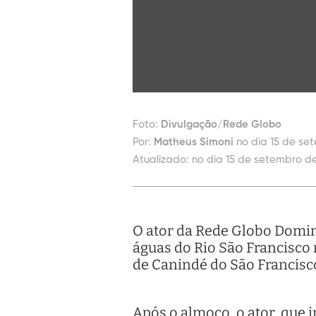
Foto:
Divulgação/Rede Globo
Por:
Matheus Simoni
no dia 15 de se
Atualizado:
no dia 15 de setembro de
O ator da Rede Globo Domin
águas do Rio São Francisco n
de Canindé do São Francisc
Após o almoço, o ator, que