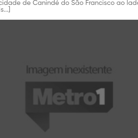
 cidade de Canindé do São Francisco ao la
...]