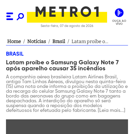
OUÇA AO
VIVO
Sexta-feira, 07 de agosto de 2026
Home
/
Notícias
/
Brasil
/
Latam proíbe o
Samsung Galaxy Note 7
BRASIL
após aparelho causar 35
Latam proíbe o Samsung Galaxy Note 7
incêndios
após aparelho causar 35 incêndios
A companhia aérea brasileira Latam Airlines Brasil,
antiga Tam Linhas Aéreas, divulgou nesta quinta-feira
(15) uma nota onde informa a proibição da utilização e
da recarga do celular Samsung Galaxy Note 7 tanto a
bordo das aeronaves do grupo como em bagagens
despachadas. A interdição do aparelho só será
suspensa quando a reposição dos modelos
defeituosos for efetuada pelo fabricante. [Leia mais...]