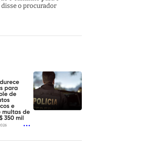
 disse o procurador
ndurece
s para
ole de
utos
cos e
 multas de
$ 350 mil
2026