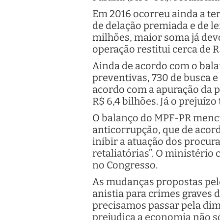
Em 2016 ocorreu ainda a ter
de delação premiada e de l
milhões, maior soma já devol
operação restitui cerca de 
Ainda de acordo com o bala
preventivas, 730 de busca e
acordo com a apuração da 
R$ 6,4 bilhões. Já o prejuízo
O balanço do MPF-PR mencio
anticorrupção, que de acor
inibir a atuação dos procur
retaliatórias”. O ministério
no Congresso.
As mudanças propostas pelo
anistia para crimes graves
precisamos passar pela dim
prejudica a economia não s