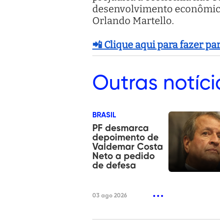
desenvolvimento econômico 
Orlando Martello.
📲 Clique aqui para fazer p
Outras
notíci
BRASIL
PF desmarca
depoimento de
Valdemar Costa
Neto a pedido
de defesa
03 ago 2026