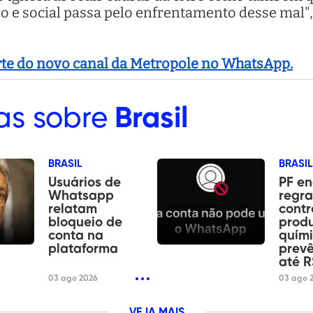
e social passa pelo enfrentamento desse mal",
arte do novo canal da Metropole no WhatsApp.
as sobre
Brasil
BRASIL
BRASIL
Usuários de
PF e
Whatsapp
regra
relatam
contr
bloqueio de
prod
conta na
quími
plataforma
prevê
até R
03 ago 2026
03 ago 