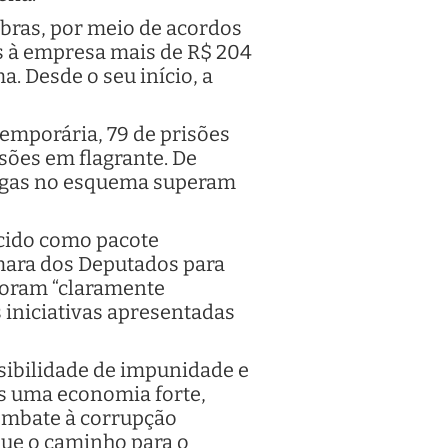
obras, por meio de acordos
s à empresa mais de R$ 204
a. Desde o seu início, a
emporária, 79 de prisões
isões em flagrante. De
pagas no esquema superam
ecido como pacote
âmara dos Deputados para
 foram “claramente
as iniciativas apresentadas
sibilidade de impunidade e
os uma economia forte,
combate à corrupção
que o caminho para o