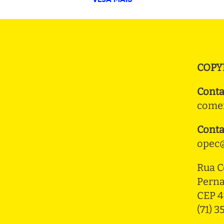
VEJA MAIS
COPY
Conta
comer
Conta
opec@
Rua C
Pern
CEP 4
(71) 