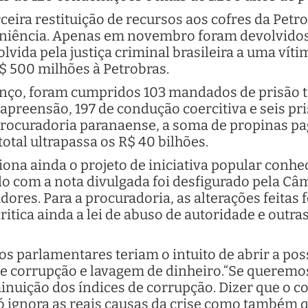
ceira restituição de recursos aos cofres da Petr
eniência. Apenas em novembro foram devolvido
vida pela justiça criminal brasileira a uma vítim
R$ 500 milhões à Petrobras.
nço, foram cumpridos 103 mandados de prisão t
 apreensão, 197 de condução coercitiva e seis pr
procuradoria paranaense, a soma de propinas 
 total ultrapassa os R$ 40 bilhões.
na ainda o projeto de iniciativa popular conh
do com a nota divulgada foi desfigurado pela C
adores. Para a procuradoria, as alterações feitas
 critica ainda a lei de abuso de autoridade e outr
s parlamentares teriam o intuito de abrir a pos
 de corrupção e lavagem de dinheiro.“Se querem
inuição dos índices de corrupção. Dizer que o 
ó ignora as reais causas da crise como também 