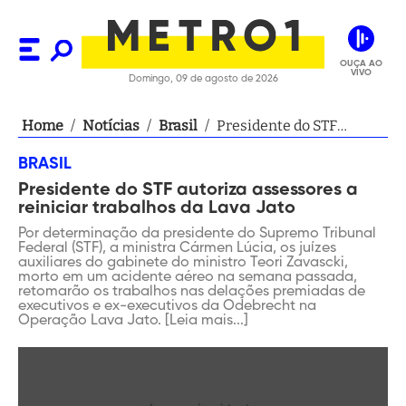
OUÇA AO
VIVO
Domingo, 09 de agosto de 2026
Home
/
Notícias
/
Brasil
/
Presidente do STF
autoriza assessores a
BRASIL
reiniciar trabalhos da
Presidente do STF autoriza assessores a
Lava Jato
reiniciar trabalhos da Lava Jato
Por determinação da presidente do Supremo Tribunal
Federal (STF), a ministra Cármen Lúcia, os juízes
auxiliares do gabinete do ministro Teori Zavascki,
morto em um acidente aéreo na semana passada,
retomarão os trabalhos nas delações premiadas de
executivos e ex-executivos da Odebrecht na
Operação Lava Jato. [Leia mais...]