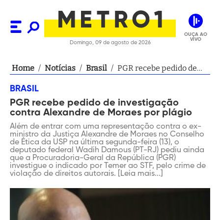
OUÇA AO
VIVO
Domingo, 09 de agosto de 2026
Home
/
Notícias
/
Brasil
/
PGR recebe pedido de
investigação contra
BRASIL
Alexandre de Moraes por
PGR recebe pedido de investigação
plágio
contra Alexandre de Moraes por plágio
Além de entrar com uma representação contra o ex-
ministro da Justiça Alexandre de Moraes no Conselho
de Ética da USP na última segunda-feira (13), o
deputado federal Wadih Damous (PT-RJ) pediu ainda
que a Procuradoria-Geral da República (PGR)
investigue o indicado por Temer ao STF, pelo crime de
violação de direitos autorais. [Leia mais...]