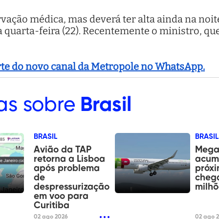
ação médica, mas deverá ter alta ainda na noite 
uarta-feira (22). Recentemente o ministro, que
arte do novo canal da Metropole no WhatsApp.
as sobre
Brasil
BRASIL
BRASIL
Avião da TAP
Mega
retorna a Lisboa
acum
após problema
próxi
de
chega
despressurização
milhõ
em voo para
Curitiba
02 ago 2026
02 ago 