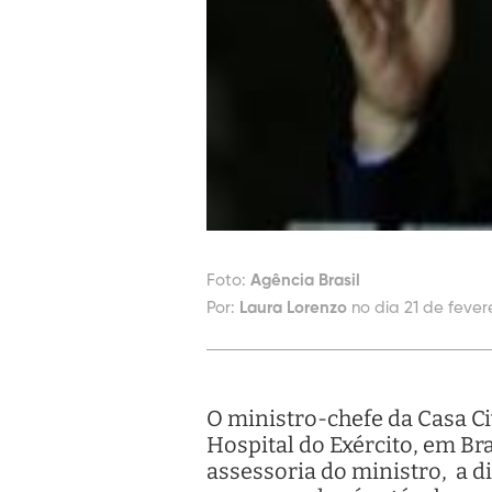
Foto:
Agência Brasil
Por:
Laura Lorenzo
no dia 21 de fevere
O ministro-chefe da Casa Civ
Hospital do Exército, em Br
assessoria do ministro, a d