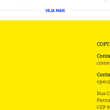
VEJA MAIS
COPY
Conta
comer
Conta
opec@
Rua C
Pern
CEP 4