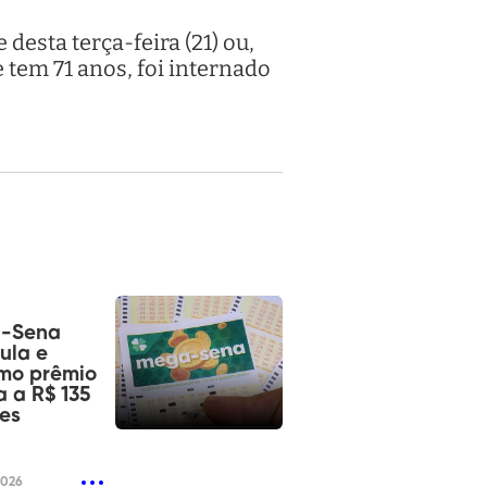
desta terça-feira (21) ou,
 tem 71 anos, foi internado
-Sena
ula e
mo prêmio
 a R$ 135
es
2026