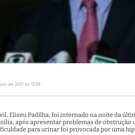
iro de 2017 às 17:29
il, Eliseu Padilha, foi internado na noite da últ
asília, após apresentar problemas de obstrução 
ificuldade para urinar foi provocada por uma hip