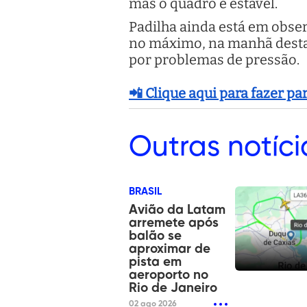
mas o quadro é estável.
Padilha ainda está em observ
no máximo, na manhã desta q
por problemas de pressão.
📲 Clique aqui para fazer p
Outras
notíci
BRASIL
Avião da Latam
arremete após
balão se
aproximar de
pista em
aeroporto no
Rio de Janeiro
02 ago 2026