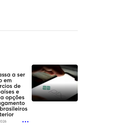
assa a ser
o em
cios de
países e
ia opções
agamento
brasileiros
terior
2026