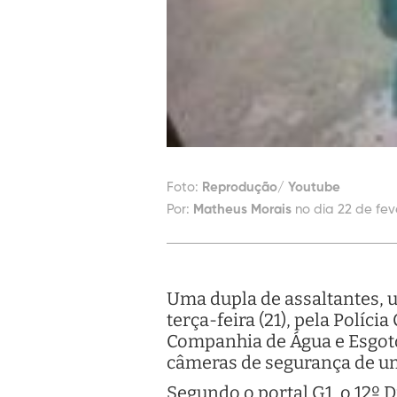
Foto:
Reprodução/ Youtube
Por:
Matheus Morais
no dia 22 de fev
Uma dupla de assaltantes, u
terça-feira (21), pela Políci
Companhia de Água e Esgoto 
câmeras de segurança de um
Segundo o portal G1, o 12º D