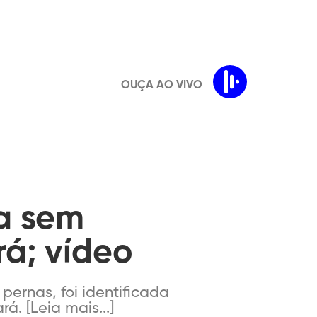
OUÇA AO VIVO
a sem
á; vídeo
ernas, foi identificada
á. [Leia mais...]