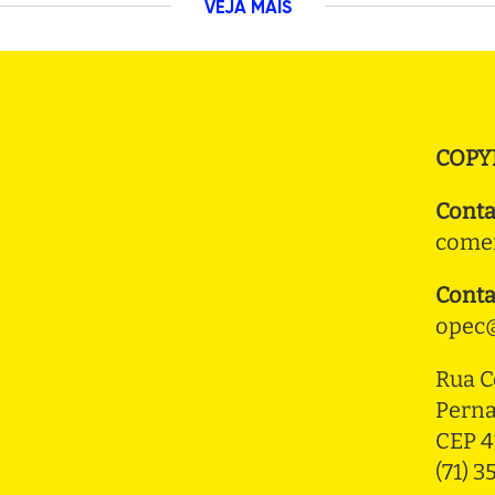
VEJA MAIS
COPY
Conta
comer
Conta
opec@
Rua C
Pern
CEP 4
(71) 