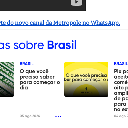
arte do novo canal da Metropole no WhatsApp.
as sobre
Brasil
BRASIL
BRASIL
O que você
Pix p
precisa saber
aceit
para começar o
comér
dia
oito 
ampl
de p
para 
no ex
05 ago 2026
04 ago 