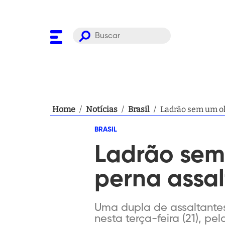
Home
/
Notícias
/
Brasil
/
Ladrão sem um o
BRASIL
Ladrão sem
perna assa
Uma dupla de assaltantes
nesta terça-feira (21), pel