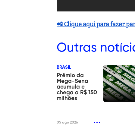
📲 Clique aqui para fazer p
Outras
notíci
BRASIL
Prêmio da
Mega-Sena
acumula e
chega a R$ 150
milhões
05 ago 2026