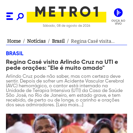
OUÇA AO
VIVO
Sábado, 08 de agosto de 2026
Home
/
Notícias
/
Brasil
/
Regina Casé visita
Arlindo Cruz na UTI e
BRASIL
pede orações: "Ele é
Regina Casé visita Arlindo Cruz na UTI e
muito amado"
pede orações: "Ele é muito amado"
Arlindo Cruz pode não saber, mas com certeza deve
sentir. Depois de sofrer um Acidente Vascular Cerebral
(AVC) hemorrágico, o cantor está internado na
Unidade de Terapia Intensiva (UTI) da Casa de Saúde
São José, no Rio de Janeiro, em estado grave, e tem
recebido, de perto ou de longe, o carinho e orações
dos seus admiradores. [Leia mais...]