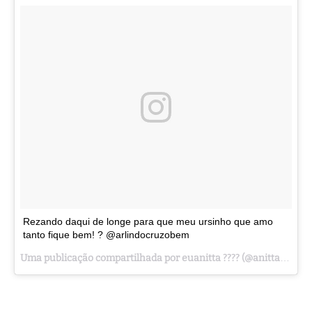
Rezando daqui de longe para que meu ursinho que amo
tanto fique bem! ? @arlindocruzobem
Uma publicação compartilhada por euanitta ???? (@anitta) em
Ma