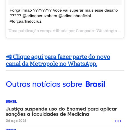
Força irmão ???????? Você vai superar mais esse desafio
????? @arlindocruzobem @arlindinhooficial
#forçaarlindocruz
Uma publicação compartilhada por Compadre Washington ???? (@compadrewashington) em
📲 Clique aqui para fazer parte do novo
canal da Metropole no WhatsApp.
Outras
notícias sobre
Brasil
BRASIL
Justiça suspende uso do Enamed para aplicar
sanções a faculdades de Medicina
06 ago 2026