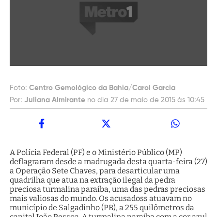
Foto:
Centro Gemológico da Bahia/Carol Garcia
Por:
Juliana Almirante
no dia 27 de maio de 2015 às 10:45
A Polícia Federal (PF) e o Ministério Público (MP)
deflagraram desde a madrugada desta quarta-feira (27)
a Operação Sete Chaves, para desarticular uma
quadrilha que atua na extração ilegal da pedra
preciosa turmalina paraíba, uma das pedras preciosas
mais valiosas do mundo. Os acusadoss atuavam no
município de Salgadinho (PB), a 255 quilômetros da
capital João Pessoa. A turmalina paraíba com a cor azul