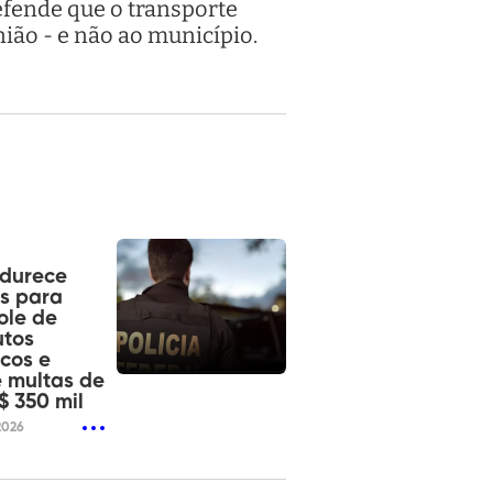
efende que o transporte
ião - e não ao município.
ndurece
s para
ole de
utos
cos e
 multas de
$ 350 mil
2026