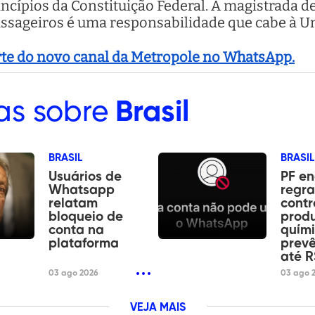
incípios da Constituição Federal. A magistrada d
passageiros é uma responsabilidade que cabe à Un
arte do novo canal da Metropole no WhatsApp.
as sobre
Brasil
BRASIL
BRASIL
Usuários de
PF e
Whatsapp
regra
relatam
contr
bloqueio de
prod
conta na
quími
plataforma
prevê
até R
03 ago 2026
03 ago 
VEJA MAIS