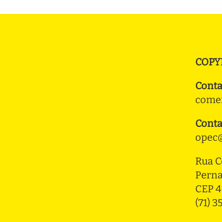
COPY
Conta
comer
Conta
opec@
Rua C
Pern
CEP 4
(71) 