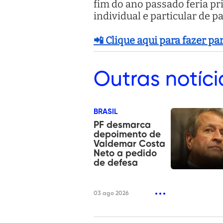
fim do ano passado feria pr
individual e particular de 
📲 Clique aqui para fazer p
Outras
notíci
BRASIL
PF desmarca
depoimento de
Valdemar Costa
Neto a pedido
de defesa
03 ago 2026