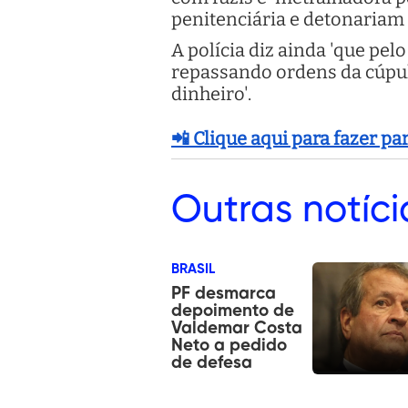
penitenciária e detonariam 
A polícia diz ainda 'que p
repassando ordens da cúpul
dinheiro'.
📲 Clique aqui para fazer p
Outras
notíci
BRASIL
PF desmarca
depoimento de
Valdemar Costa
Neto a pedido
de defesa