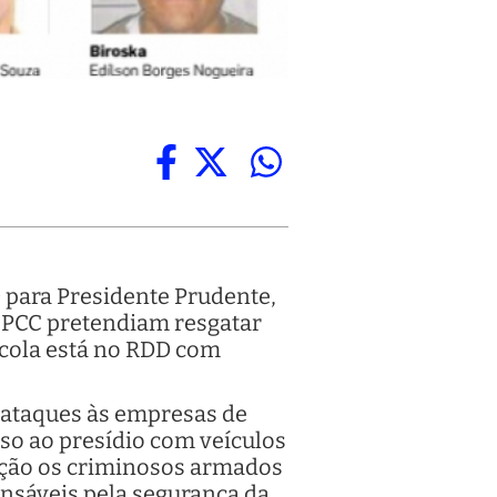
4) para Presidente Prudente,
o PCC pretendiam resgatar
rcola está no RDD com
 ataques às empresas de
sso ao presídio com veículos
ração os criminosos armados
onsáveis pela segurança da