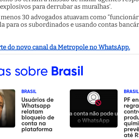
explosivos para derrubar as muralhas'.
elo menos 30 advogados atuavam como “funcionár
a para os subordinados e usando contas bancár
arte do novo canal da Metropole no WhatsApp.
as sobre
Brasil
BRASIL
BRASIL
Usuários de
PF e
Whatsapp
regra
relatam
contr
bloqueio de
prod
conta na
quími
plataforma
prevê
até R