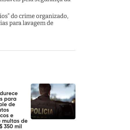
ios” do crime organizado,
ias para lavagem de
ndurece
s para
ole de
utos
cos e
 multas de
$ 350 mil