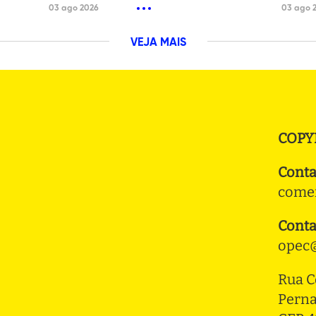
03 ago 2026
03 ago 
VEJA MAIS
COPY
Conta
comer
Conta
opec@
Rua C
Pern