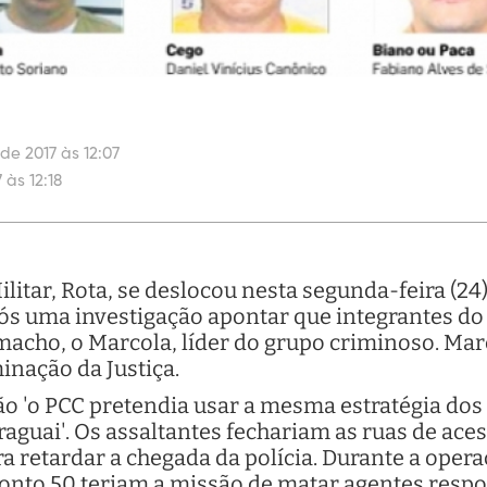
 de 2017 às 12:07
 às 12:18
Militar, Rota, se deslocou nesta segunda-feira (2
após uma investigação apontar que integrantes d
acho, o Marcola, líder do grupo criminoso. Ma
inação da Justiça.
ão 'o PCC pretendia usar a mesma estratégia dos
raguai'. Os assaltantes fechariam as ruas de ace
ra retardar a chegada da polícia. Durante a ope
ponto 50 teriam a missão de matar agentes resp