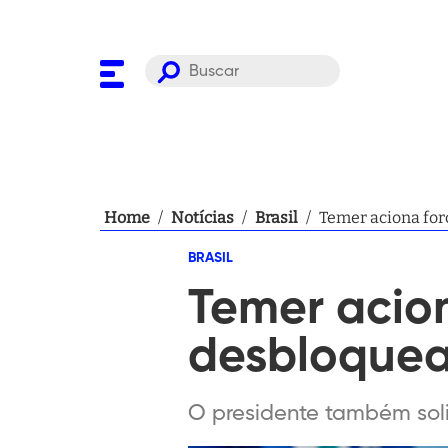
Home
/
Notícias
/
Brasil
/
Temer aciona for
BRASIL
Temer acion
desbloquea
O presidente também sol