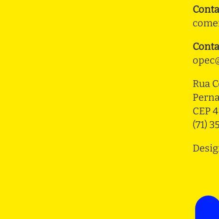
Conta
comer
Conta
opec@
Rua C
Pern
CEP 4
(71) 
Desig