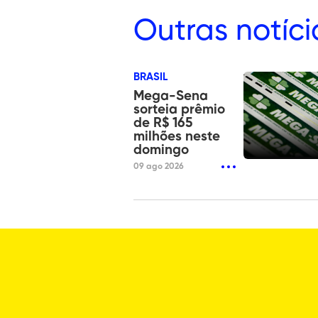
Outras
notíci
BRASIL
Mega-Sena
sorteia prêmio
de R$ 165
milhões neste
domingo
09 ago 2026