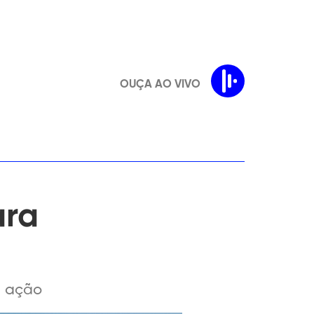
OUÇA AO VIVO
ara
a ação