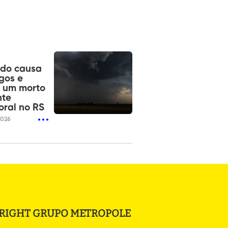
ado causa
gos e
 um morto
nte
ral no RS
2026
RIGHT GRUPO METROPOLE