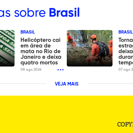
as sobre
Brasil
BRASIL
BRASIL
Helicóptero cai
Torn
em área de
estra
mata no Rio de
deixa
Janeiro e deixa
dura
quatro mortos
tempo
08 ago 2026
07 ago 
VEJA MAIS
COPY