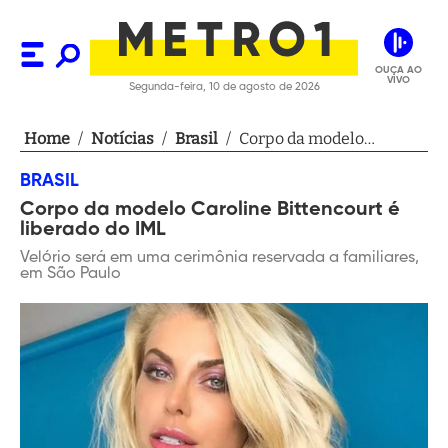
OUÇA AO
VIVO
Segunda-feira, 10 de agosto de 2026
Home
/
Notícias
/
Brasil
/
Corpo da modelo
Caroline Bittencourt é
BRASIL
liberado do IML
Corpo da modelo Caroline Bittencourt é
liberado do IML
Velório será em uma cerimônia reservada a familiares,
em São Paulo