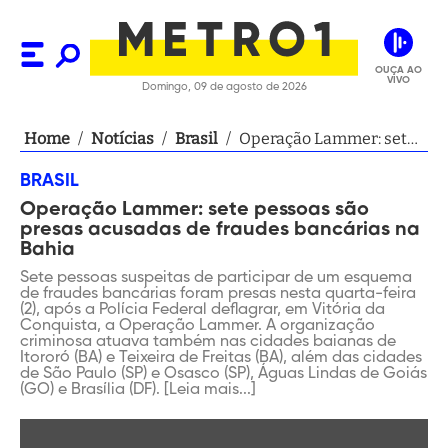
OUÇA AO
VIVO
Domingo, 09 de agosto de 2026
Home
/
Notícias
/
Brasil
/
Operação Lammer: sete
pessoas são presas
BRASIL
acusadas de fraudes
Operação Lammer: sete pessoas são
bancárias na Bahia
presas acusadas de fraudes bancárias na
Bahia
Sete pessoas suspeitas de participar de um esquema
de fraudes bancárias foram presas nesta quarta-feira
(2), após a Polícia Federal deflagrar, em Vitória da
Conquista, a Operação Lammer. A organização
criminosa atuava também nas cidades baianas de
Itororó (BA) e Teixeira de Freitas (BA), além das cidades
de São Paulo (SP) e Osasco (SP), Águas Lindas de Goiás
(GO) e Brasília (DF). [Leia mais...]