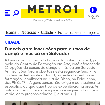
OUÇA AO
VIVO
Domingo, 09 de agosto de 2026
Home
/
Notícias
/
Cidade
/
Funceb abre inscrições
para cursos de dança e
CIDADE
música em Salvador
Funceb abre inscrições para cursos de
dança e música em Salvador
A Fundação Cultural do Estado da Bahia (Funceb), por
meio do Centro de Formação em Arte, está oferecendo
26 opções de cursos de dança e música em Salvador.
As inscrições foram abertas nesta segunda-feira (4) e
podem ser feitas até o dia 10, na sede do centro de
formação, localizada na rua do Bispo, no Pelourinho,
das 9h às 17h. Alguns cursos não exigem conhecimento
específico ou qualquer tipo de experiência na área. As
aulas começam ainda em janeiro e seguem durante o
verão, com preços variados. [Leia mais...]