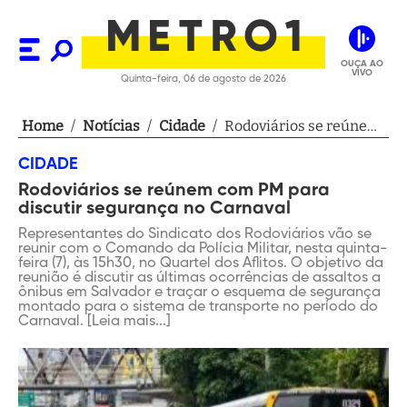
OUÇA AO
VIVO
Quinta-feira, 06 de agosto de 2026
Home
/
Notícias
/
Cidade
/
Rodoviários se reúnem
com PM para discutir
CIDADE
segurança no Carnaval
Rodoviários se reúnem com PM para
discutir segurança no Carnaval
Representantes do Sindicato dos Rodoviários vão se
reunir com o Comando da Polícia Militar, nesta quinta-
feira (7), às 15h30, no Quartel dos Aflitos. O objetivo da
reunião é discutir as últimas ocorrências de assaltos a
ônibus em Salvador e traçar o esquema de segurança
montado para o sistema de transporte no período do
Carnaval. [Leia mais...]