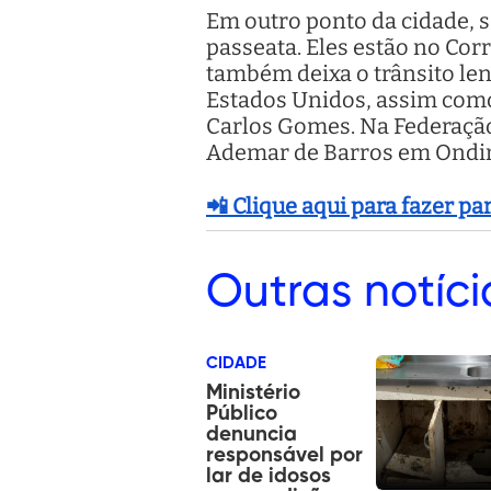
Em outro ponto da cidade, 
passeata. Eles estão no Cor
também deixa o trânsito len
Estados Unidos, assim como 
Carlos Gomes. Na Federação,
Ademar de Barros em Ondin
📲 Clique aqui para fazer p
Outras
notíci
CIDADE
Ministério
Público
denuncia
responsável por
lar de idosos