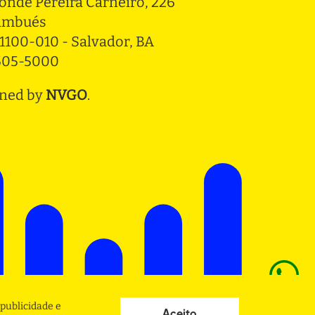
onde Pereira Carneiro, 226 
ambués
1100-010 - Salvador, BA
3505-5000
ned by
NVGO
.
publicidade e
Aceito