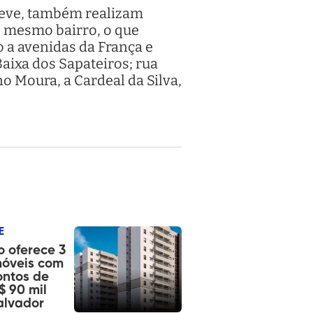
reve, também realizam
o mesmo bairro, o que
 a avenidas da França e
aixa dos Sapateiros; rua
o Moura, a Cardeal da Silva,
E
o oferece 3
móveis com
ontos de
$ 90 mil
alvador