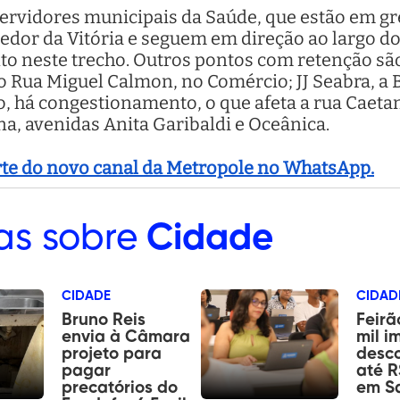
servidores municipais da Saúde, que estão em g
redor da Vitória e seguem em direção ao largo d
to neste trecho. Outros pontos com retenção são
Rua Miguel Calmon, no Comércio; JJ Seabra, a B
 há congestionamento, o que afeta a rua Caetan
a, avenidas Anita Garibaldi e Oceânica.
arte do novo canal da Metropole no WhatsApp.
as sobre
Cidade
CIDADE
CIDAD
Bruno Reis
Feirã
envia à Câmara
mil i
projeto para
desc
pagar
até R
precatórios do
em S