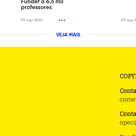
Fundef a 6,5 mil
professores
05 ago 2026
05 ago 
VEJA MAIS
COPY
Conta
comer
Conta
opec@