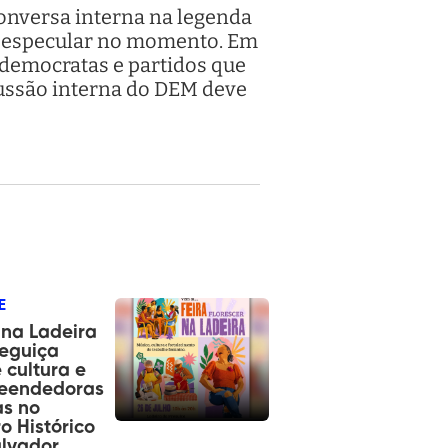
onversa interna na legenda
ve especular no momento. Em
 democratas e partidos que
scussão interna do DEM deve
E
 na Ladeira
eguiça
 cultura e
eendedoras
as no
o Histórico
lvador