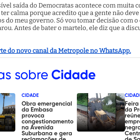
ssível saída do Democratas acontece com muita c
ro ter calma porque acredito que a gente não de
idos do meu governo. Só vou tomar decisão com o
rou. Antes de bater o martelo, ele diz que a di
arte do novo canal da Metropole no WhatsApp.
as sobre
Cidade
CIDADE
CIDAD
Obra emergencial
Feira
da Embasa
da Pr
provoca
reúne
congestionamento
empr
na Avenida
negr
Suburbana e gera
Centr
reclamações de
de Sa