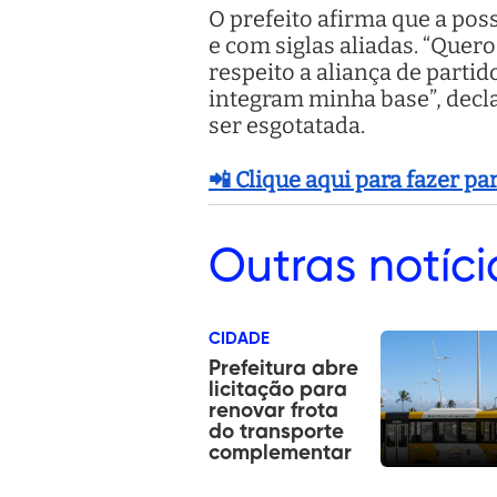
O prefeito afirma que a po
e com siglas aliadas. “Que
respeito a aliança de part
integram minha base”, decla
ser esgotatada.
📲 Clique aqui para fazer p
Outras
notíci
CIDADE
Prefeitura abre
licitação para
renovar frota
do transporte
complementar