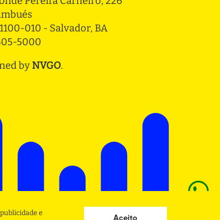
onde Pereira Carneiro, 226 
ambués
1100-010 - Salvador, BA
3505-5000
ned by
NVGO
.
publicidade e
Aceito