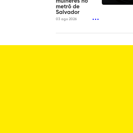
mulheres no
metrô de
Salvador
03 ago 2026