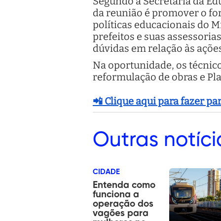
Segundo a Secretaria da Ed
da reunião é promover o for
políticas educacionais do M
prefeitos e suas assessoria
dúvidas em relação às açõe
Na oportunidade, os técnico
reformulação de obras e Pl
📲 Clique aqui para fazer p
Outras
notíci
CIDADE
Entenda como
funciona a
operação dos
vagões para