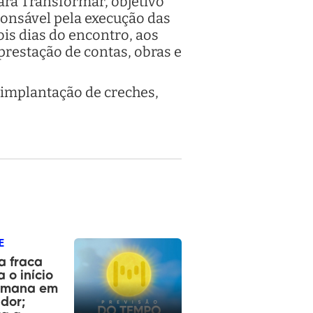
ara Transformar, objetivo
ponsável pela execução das
ois dias do encontro, aos
prestação de contas, obras e
 implantação de creches,
E
a fraca
 o início
emana em
dor;