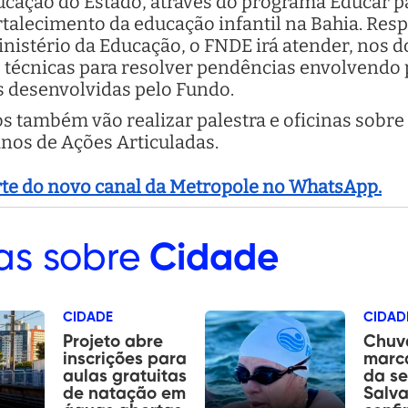
ucação do Estado, através do programa Educar p
talecimento da educação infantil na Bahia. Res
inistério da Educação, o FNDE irá atender, nos d
s técnicas para resolver pendências envolvendo 
s desenvolvidas pelo Fundo.
s também vão realizar palestra e oficinas sobre
anos de Ações Articuladas.
arte do novo canal da Metropole no WhatsApp.
as sobre
Cidade
CIDADE
CIDAD
Projeto abre
Chuv
inscrições para
marca
aulas gratuitas
da s
de natação em
Salva