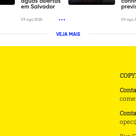
águas abertas
confi
em Salvador
previ
03 ago 2026
03 ago 
VEJA MAIS
COPY
Conta
comer
Conta
opec@