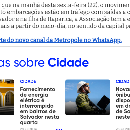
que na manhã desta sexta-feira (22), o movime
ito embarcações estão em tráfego com saídas a
or e na Ilha de Itaparica, a Associação tem a e
is a partir do meio-dia, no sentido da capital 
arte do novo canal da Metropole no WhatsApp.
as sobre
Cidade
CIDADE
CIDAD
Fornecimento
Novas
de energia
ônibu
elétrica é
dispo
interrompido
em do
em bairros de
de Sa
Salvador nesta
nest
quarta
28 jul 2026
28 jul 20