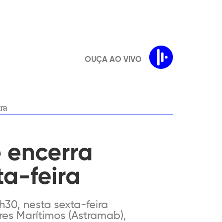
OUÇA AO VIVO
ra
 encerra
ta-feira
30, nesta sexta-feira
res Marítimos (Astramab),