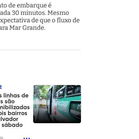
nto de embarque é
 cada 30 minutos. Mesmo
xpectativa de que o fluxo de
para Mar Grande.
E
 linhas de
s são
nibilizadas
is bairros
lvador
e sábado
26