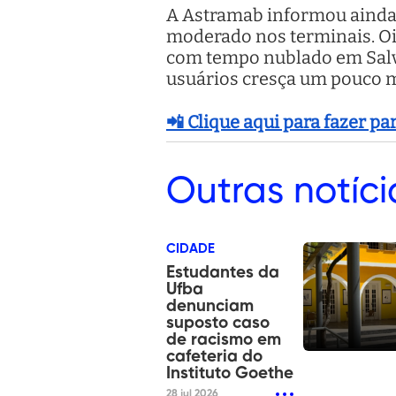
A Astramab informou ainda 
moderado nos terminais. O
com tempo nublado em Salvad
usuários cresça um pouco ma
📲 Clique aqui para fazer p
Outras
notíci
CIDADE
Estudantes da
Ufba
denunciam
suposto caso
de racismo em
cafeteria do
Instituto Goethe
28 jul 2026