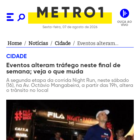
OUÇA AO
VIVO
Sexta-feira, 07 de agosto de 2026
Home
/
Notícias
/
Cidade
/
Eventos alteram
tráfego neste final de
CIDADE
semana; veja o que
Eventos alteram tráfego neste final de
muda
semana; veja o que muda
A segunda etapa da corrida Night Run, neste sábado
(16), na Av. Octávio Mangabeira, a partir das 19h, altera
o trânsito no local