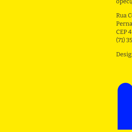
opec@
Rua C
Pern
CEP 4
(71) 
Desig