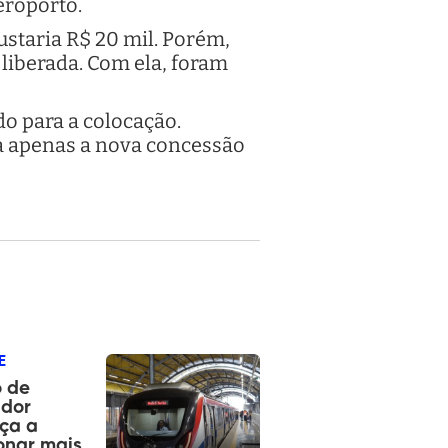
aeroporto.
ustaria R$ 20 mil. Porém,
i liberada. Com ela, foram
o para a colocação.
rda apenas a nova concessão
E
ô de
ador
ça a
onar mais