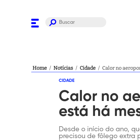
Home
/
Notícias
/
Cidade
/
Calor no aeropo
CIDADE
Calor no ae
está há mes
Desde o início do ano, q
precisou de fôlego extra 