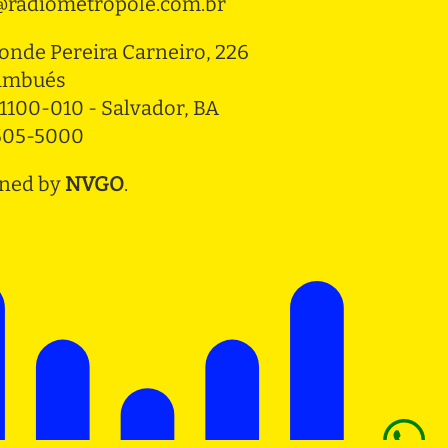
radiometropole.com.br
onde Pereira Carneiro, 226 
ambués
1100-010 - Salvador, BA
3505-5000
ned by
NVGO
.