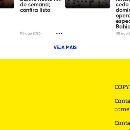
de semana;
cedo 
confira lista
domin
oper
espec
Bahia
08 ago 2026
08 ago 
VEJA MAIS
COPY
Conta
comer
Conta