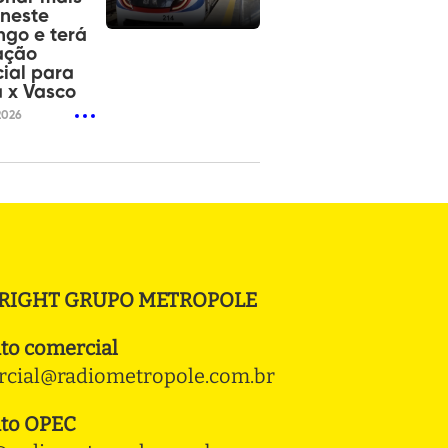
neste
go e terá
ação
ial para
 x Vasco
2026
RIGHT GRUPO METROPOLE
to comercial
cial@radiometropole.com.br
to OPEC