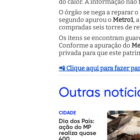
do calor. A informação não 
O órgão se nega a reparar o
segundo apurou o
Metro1
, 
compradas seis torres de re
Os itens se encontram guar
Conforme a apuração do
Me
privada para que este patri
📲 Clique aqui para fazer p
Outras
notíci
CIDADE
Dia dos Pais:
ação do MP
realiza quase
400